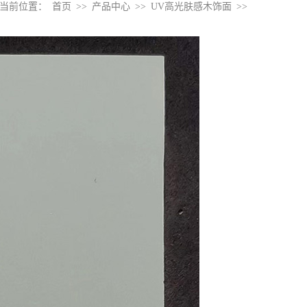
当前位置：
首页
>>
产品中心
>>
UV高光肤感木饰面
>>